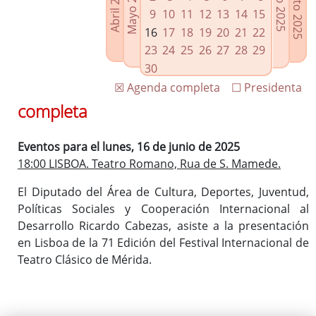
Agosto 2025
Mayo 2025
Abril 2025
Julio 2025
Enlaces relacionados
9
10
11
12
13
14
15
Agenda de Presidencia
16
17
18
19
20
21
22
Plenos provinciales y Juntas de gobierno
23
24
25
26
27
28
29
Oficina de Proyectos Europeos
30
☒ Agenda completa
☐ Presidenta
completa
Eventos para el lunes, 16 de junio de 2025
18:00 LISBOA. Teatro Romano, Rua de S. Mamede.
El Diputado del Área de Cultura, Deportes, Juventud,
Políticas Sociales y Cooperación Internacional al
Desarrollo Ricardo Cabezas, asiste a la presentación
en Lisboa de la 71 Edición del Festival Internacional de
Teatro Clásico de Mérida.