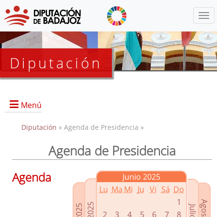
Menú
Diputación
Menú
Diputación
» Agenda de Presidencia »
Agenda de Presidencia
Presidencia
Diputados Delegados
Agenda
Junio 2025
Grupos Políticos
Lu
Ma
Mi
Ju
Vi
Sá
Do
Junta de Gobierno
1
2
3
4
5
6
7
8