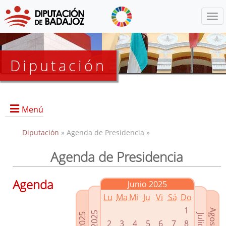
Menú
Diputación
Menú
Diputación
» Agenda de Presidencia »
Agenda de Presidencia
Presidencia
Diputados Delegados
Agenda
Junio 2025
Grupos Políticos
Lu
Ma
Mi
Ju
Vi
Sá
Do
Junta de Gobierno
1
2
3
4
5
6
7
8