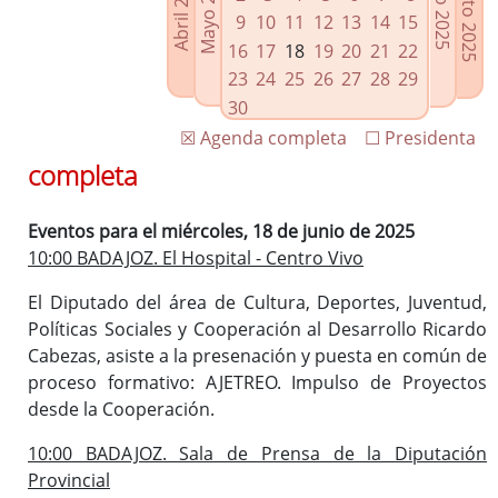
Agosto 2025
Mayo 2025
Abril 2025
Julio 2025
Enlaces relacionados
9
10
11
12
13
14
15
Agenda de Presidencia
16
17
18
19
20
21
22
Plenos provinciales y Juntas de gobierno
23
24
25
26
27
28
29
Oficina de Proyectos Europeos
30
☒ Agenda completa
☐ Presidenta
completa
Eventos para el miércoles, 18 de junio de 2025
10:00 BADAJOZ. El Hospital - Centro Vivo
El Diputado del área de Cultura, Deportes, Juventud,
Políticas Sociales y Cooperación al Desarrollo Ricardo
Cabezas, asiste a la presenación y puesta en común de
proceso formativo: AJETREO. Impulso de Proyectos
desde la Cooperación.
10:00 BADAJOZ. Sala de Prensa de la Diputación
Provincial