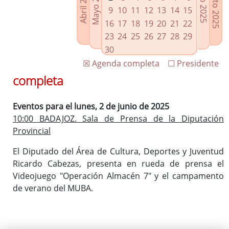
Agosto 2025
Mayo 2025
Abril 2025
Julio 2025
Enlaces relacionados
9
10
11
12
13
14
15
Agenda de Presidencia
16
17
18
19
20
21
22
Plenos provinciales y Juntas de gobierno
23
24
25
26
27
28
29
Oficina de Proyectos Europeos
30
☒ Agenda completa
☐ Presidente
completa
Eventos para el lunes, 2 de junio de 2025
10:00 BADAJOZ. Sala de Prensa de la Diputación
Provincial
El Diputado del Área de Cultura, Deportes y Juventud
Ricardo Cabezas, presenta en rueda de prensa el
Videojuego "Operación Almacén 7" y el campamento
de verano del MUBA.