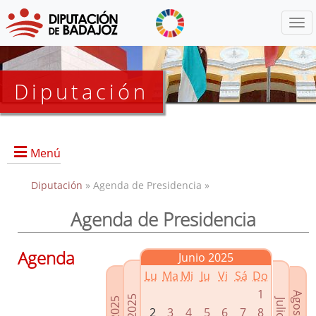
Menú
Diputación
Menú
Diputación
» Agenda de Presidencia »
Agenda de Presidencia
Presidencia
Diputados Delegados
Agenda
Junio 2025
Grupos Políticos
Lu
Ma
Mi
Ju
Vi
Sá
Do
Junta de Gobierno
1
2
3
4
5
6
7
8