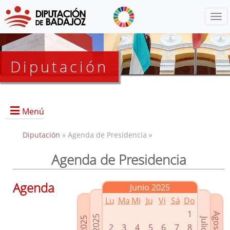
Menú
Diputación
Menú
Diputación
» Agenda de Presidencia »
Agenda de Presidencia
Presidencia
Diputados Delegados
Agenda
Junio 2025
Grupos Políticos
Lu
Ma
Mi
Ju
Vi
Sá
Do
Junta de Gobierno
1
2
3
4
5
6
7
8