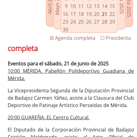
Agosto 2025
Mayo 2025
Abril 2025
Julio 2025
Enlaces relacionados
9
10
11
12
13
14
15
Agenda de Presidencia
16
17
18
19
20
21
22
Plenos provinciales y Juntas de gobierno
23
24
25
26
27
28
29
Oficina de Proyectos Europeos
30
☒ Agenda completa
☐ Presidenta
completa
Eventos para el sábado, 21 de junio de 2025
10:00 MÉRIDA. Pabellón Polideportivo Guadiana de
Mérida.
La Vicepresidenta Segunda de la Diputación Provincial
de Badajoz Carmen Yáñez, asiste a la Clausura del Club
Deportivo de Patinaje Artístico Perseidas de Mérida.
20:00 GUAREÑA. EL Centro Cultural.
El Diputado de la Corporación Provincial de Badajoz
Cristián Maldonado, asiste al Acto Oficial de