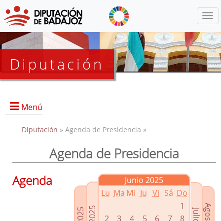
Menú
Diputación
Menú
Diputación
» Agenda de Presidencia »
Agenda de Presidencia
Presidencia
Diputados Delegados
Agenda
Junio 2025
Grupos Políticos
Lu
Ma
Mi
Ju
Vi
Sá
Do
Junta de Gobierno
1
2
3
4
5
6
7
8