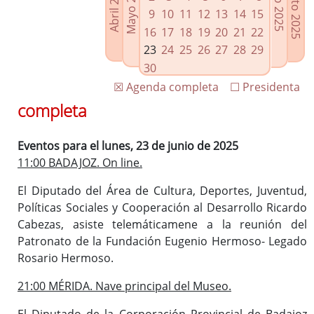
Agosto 2025
Mayo 2025
Abril 2025
Julio 2025
Enlaces relacionados
9
10
11
12
13
14
15
Agenda de Presidencia
16
17
18
19
20
21
22
Plenos provinciales y Juntas de gobierno
23
24
25
26
27
28
29
Oficina de Proyectos Europeos
30
☒ Agenda completa
☐ Presidenta
completa
Eventos para el lunes, 23 de junio de 2025
11:00 BADAJOZ. On line.
El Diputado del Área de Cultura, Deportes, Juventud,
Políticas Sociales y Cooperación al Desarrollo Ricardo
Cabezas, asiste telemáticamene a la reunión del
Patronato de la Fundación Eugenio Hermoso- Legado
Rosario Hermoso.
21:00 MÉRIDA. Nave principal del Museo.
El Diputado de la Corporación Provincial de Badajoz