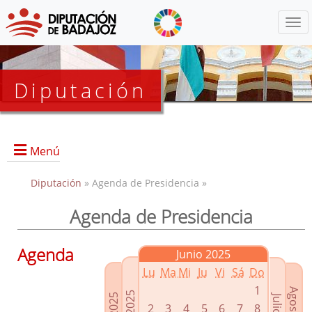
Menú
Diputación
Menú
Diputación
» Agenda de Presidencia »
Agenda de Presidencia
Presidencia
Diputados Delegados
Agenda
Junio 2025
Grupos Políticos
Lu
Ma
Mi
Ju
Vi
Sá
Do
Junta de Gobierno
1
2
3
4
5
6
7
8