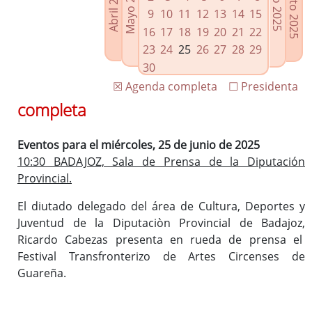
Agosto 2025
Mayo 2025
Abril 2025
Julio 2025
Enlaces relacionados
9
10
11
12
13
14
15
Agenda de Presidencia
16
17
18
19
20
21
22
Plenos provinciales y Juntas de gobierno
23
24
25
26
27
28
29
Oficina de Proyectos Europeos
30
☒ Agenda completa
☐ Presidenta
completa
Eventos para el miércoles, 25 de junio de 2025
10:30 BADAJOZ, Sala de Prensa de la Diputación
Provincial.
El diutado delegado del área de Cultura, Deportes y
Juventud de la Diputaciòn Provincial de Badajoz,
Ricardo Cabezas presenta en rueda de prensa el
Festival Transfronterizo de Artes Circenses de
Guareña.