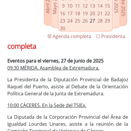
Agosto 2025
Mayo 2025
Abril 2025
Julio 2025
Enlaces relacionados
9
10
11
12
13
14
15
Agenda de Presidencia
16
17
18
19
20
21
22
Plenos provinciales y Juntas de gobierno
23
24
25
26
27
28
29
Oficina de Proyectos Europeos
30
☒ Agenda completa
☐ Presidenta
completa
Eventos para el viernes, 27 de junio de 2025
09:30 MÉRIDA. Asamblea de Extremadura.
La Presidenta de la Diputación Provincial de Badajoz
Raquel del Puerto, asiste al Debate de la Orientación
Política General de la Junta de Extremadura.
10:00 CÁCERES. En la Sede del TSJEx.
La Diputada de la Corporación Provincial del Área de
Igualdad Lourdes Linares, asiste a la reunión de la
Comisión Territorial de Violencia de Género.