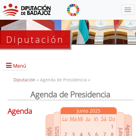
Menú
Diputación
Menú
Diputación
» Agenda de Presidencia »
Agenda de Presidencia
Presidencia
Diputados Delegados
Agenda
Junio 2025
Grupos Políticos
Lu
Ma
Mi
Ju
Vi
Sá
Do
Junta de Gobierno
1
2
3
4
5
6
7
8