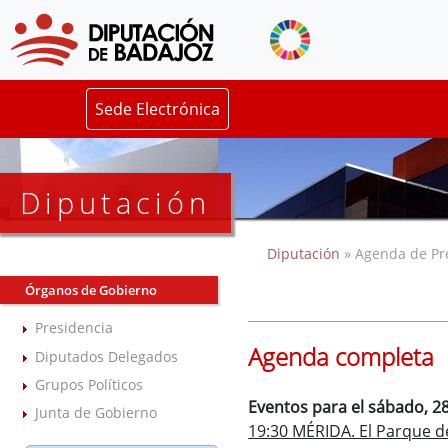
Sede Electrónica
Diputación
Diputación
» Agenda de Pr
Órganos de Gobierno
Presidencia
Agenda completa
Diputados Delegados
Grupos Políticos
Eventos para el sábado, 28
Junta de Gobierno
19:30 MÉRIDA. El Parque de