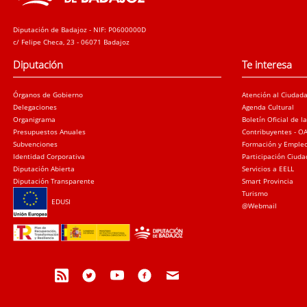
Diputación de Badajoz - NIF: P0600000D
c/ Felipe Checa, 23 - 06071 Badajoz
Diputación
Te interesa
Órganos de Gobierno
Atención al Ciudad
Delegaciones
Agenda Cultural
Organigrama
Boletín Oficial de l
Presupuestos Anuales
Contribuyentes - O
Subvenciones
Formación y Emple
Identidad Corporativa
Participación Ciud
Diputación Abierta
Servicios a EELL
Diputación Transparente
Smart Provincia
Turismo
EDUSI
@Webmail