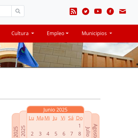
Cultura
Empleo
Municipios
Junio 2025
Lu
Ma
Mi
Ju
Vi
Sá
Do
1
Agosto 2025
Mayo 2025
Abril 2025
Julio 2025
2
3
4
5
6
7
8