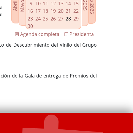
9
10
11
12
13
14
15
a
16
17
18
19
20
21
22
s
23
24
25
26
27
28
29
30
☒ Agenda completa
☐ Presidenta
cto de Descubrimiento del Vinilo del Grupo
dición de la Gala de entrega de Premios del