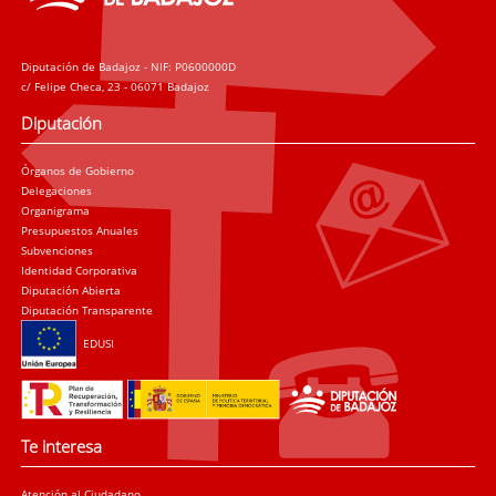
Diputación de Badajoz - NIF: P0600000D
c/ Felipe Checa, 23 - 06071 Badajoz
Diputación
Órganos de Gobierno
Delegaciones
Organigrama
Presupuestos Anuales
Subvenciones
Identidad Corporativa
Diputación Abierta
Diputación Transparente
EDUSI
Te interesa
Atención al Ciudadano