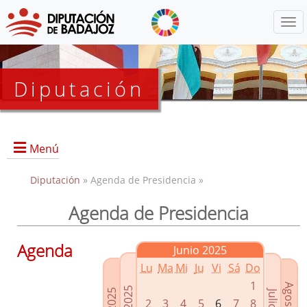
Menú
Diputación
Menú
Diputación
» Agenda de Presidencia »
Agenda de Presidencia
Presidencia
Diputados Delegados
Agenda
Junio 2025
Grupos Políticos
Lu
Ma
Mi
Ju
Vi
Sá
Do
Junta de Gobierno
1
2
3
4
5
6
7
8