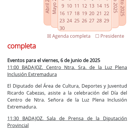
Agosto 2025
Mayo 2025
Abril 2025
Julio 2025
Enlaces relacionados
9
10
11
12
13
14
15
Agenda de Presidencia
16
17
18
19
20
21
22
Plenos provinciales y Juntas de gobierno
23
24
25
26
27
28
29
Oficina de Proyectos Europeos
30
☒ Agenda completa
☐ Presidente
completa
Eventos para el viernes, 6 de junio de 2025
11:00 BADAJOZ. Centro Ntra. Sra. de la Luz Plena
Inclusión Extremadura
El Diputado del Área de Cultura, Deportes y Juventud
Ricardo Cabezas, asiste a la celebración del Día del
Centro de Ntra. Señora de la Luz Plena Inclusión
Extremadura.
11:30 BADAJOZ. Sala de Prensa de la Diputación
Provincial