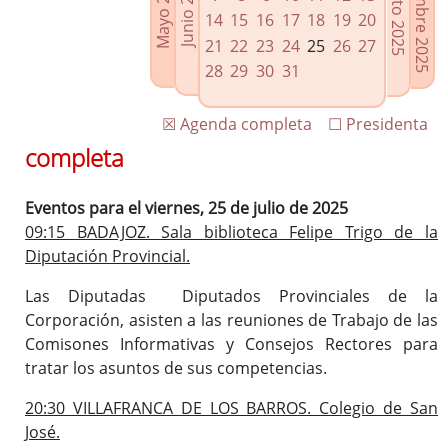
Septiembre 2025
Agosto 2025
Mayo 2025
Junio 2025
Enlaces relacionados
14
15
16
17
18
19
20
Agenda de Presidencia
21
22
23
24
25
26
27
Plenos provinciales y Juntas de gobierno
28
29
30
31
Oficina de Proyectos Europeos
☒ Agenda completa
☐ Presidenta
completa
Eventos para el viernes, 25 de julio de 2025
09:15 BADAJOZ. Sala biblioteca Felipe Trigo de la
Diputación Provincial.
Las Diputadas Diputados Provinciales de la
Corporación, asisten a las reuniones de Trabajo de las
Comisones Informativas y Consejos Rectores para
tratar los asuntos de sus competencias.
20:30 VILLAFRANCA DE LOS BARROS. Colegio de San
José.