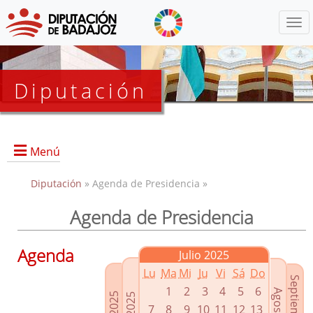
Menú
Diputación
Menú
Diputación
» Agenda de Presidencia »
Agenda de Presidencia
Presidencia
Diputados Delegados
Agenda
Julio 2025
Grupos Políticos
Lu
Ma
Mi
Ju
Vi
Sá
Do
Junta de Gobierno
1
2
3
4
5
6
7
8
9
10
11
12
13