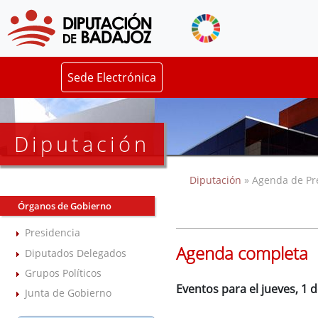
Sede Electrónica
Diputación
Diputación
» Agenda de Pr
Órganos de Gobierno
Presidencia
Agenda completa
Diputados Delegados
Grupos Políticos
Eventos para el jueves, 1 
Junta de Gobierno