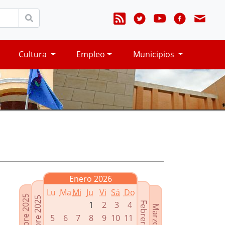
Cultura
Empleo
Municipios
Enero 2026
Lu
Ma
Mi
Ju
Vi
Sá
Do
Noviembre 2025
Diciembre 2025
1
2
3
4
Febrero 2026
Marzo 2026
5
6
7
8
9
10
11