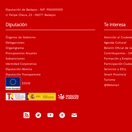
Diputación de Badajoz - NIF: P0600000D
c/ Felipe Checa, 23 - 06071 Badajoz
Diputación
Te interesa
Órganos de Gobierno
Atención al Ciudad
Delegaciones
Agenda Cultural
Organigrama
Boletín Oficial de l
Presupuestos Anuales
Contribuyentes - O
Subvenciones
Formación y Emple
Identidad Corporativa
Participación Ciud
Diputación Abierta
Servicios a EELL
Diputación Transparente
Smart Provincia
Turismo
EDUSI
@Webmail