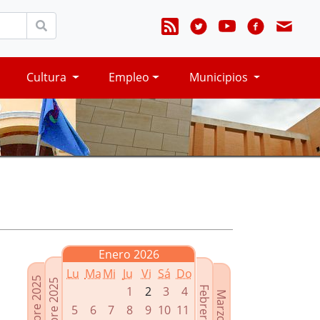
Cultura
Empleo
Municipios
Enero 2026
Lu
Ma
Mi
Ju
Vi
Sá
Do
Noviembre 2025
Diciembre 2025
1
2
3
4
Febrero 2026
Marzo 2026
5
6
7
8
9
10
11