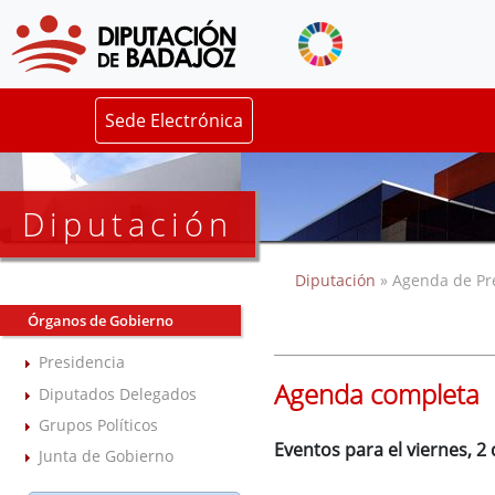
Sede Electrónica
Diputación
Diputación
» Agenda de Pr
Órganos de Gobierno
Presidencia
Agenda completa
Diputados Delegados
Grupos Políticos
Eventos para el viernes, 2
Junta de Gobierno