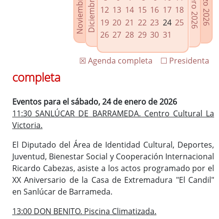
Noviembre 2025
Diciembre 2025
Febrero 2026
Marzo 2026
Enlaces relacionados
12
13
14
15
16
17
18
Agenda de Presidencia
19
20
21
22
23
24
25
Plenos provinciales y Juntas de gobierno
26
27
28
29
30
31
Oficina de Proyectos Europeos
☒ Agenda completa
☐ Presidenta
completa
Eventos para el sábado, 24 de enero de 2026
11:30 SANLÚCAR DE BARRAMEDA. Centro Cultural La
Victoria.
El Diputado del Área de Identidad Cultural, Deportes,
Juventud, Bienestar Social y Cooperación Internacional
Ricardo Cabezas, asiste a los actos programado por el
XX Aniversario de la Casa de Extremadura "El Candil"
en Sanlúcar de Barrameda.
13:00 DON BENITO. Piscina Climatizada.