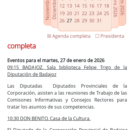
Noviembre 2025
Diciembre 2025
Febrero 2026
Marzo 2026
Enlaces relacionados
12
13
14
15
16
17
18
Agenda de Presidencia
19
20
21
22
23
24
25
Plenos provinciales y Juntas de gobierno
26
27
28
29
30
31
Oficina de Proyectos Europeos
☒ Agenda completa
☐ Presidenta
completa
Eventos para el martes, 27 de enero de 2026
09:15 BADAJOZ. Sala biblioteca Felipe Trigo de la
Diputación de Badajoz
Las Diputadas Diputados Provinciales de la
Corporación, asisten a las reuniones de Trabajo de las
Comisones Informativas y Consejos Rectores para
tratar los asuntos de sus competencias.
10:30 DON BENITO. Casa de la Cultura.
El Diputado de la Corporación Provincial de Badajoz