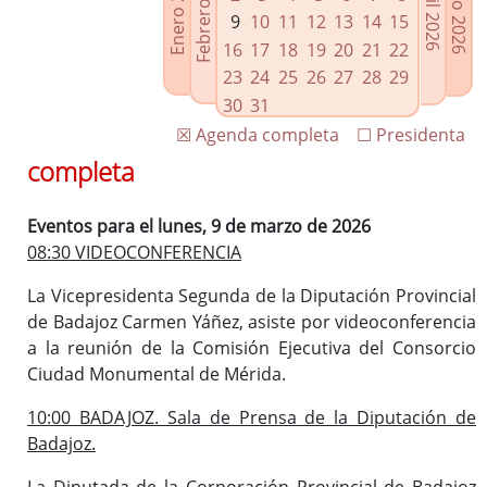
Febrero 2026
Enero 2026
Mayo 2026
Abril 2026
Enlaces relacionados
9
10
11
12
13
14
15
Agenda de Presidencia
16
17
18
19
20
21
22
Plenos provinciales y Juntas de gobierno
23
24
25
26
27
28
29
Oficina de Proyectos Europeos
30
31
☒ Agenda completa
☐ Presidenta
completa
Eventos para el lunes, 9 de marzo de 2026
08:30 VIDEOCONFERENCIA
La Vicepresidenta Segunda de la Diputación Provincial
de Badajoz Carmen Yáñez, asiste por videoconferencia
a la reunión de la Comisión Ejecutiva del Consorcio
Ciudad Monumental de Mérida.
10:00 BADAJOZ. Sala de Prensa de la Diputación de
Badajoz.
La Diputada de la Corporación Provincial de Badajoz