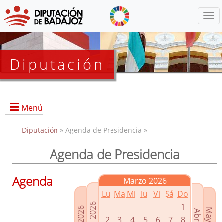
Menú
Diputación
Menú
Diputación
» Agenda de Presidencia »
Agenda de Presidencia
Presidencia
Diputados Delegados
Agenda
Marzo 2026
Grupos Políticos
Lu
Ma
Mi
Ju
Vi
Sá
Do
Junta de Gobierno
1
2
3
4
5
6
7
8