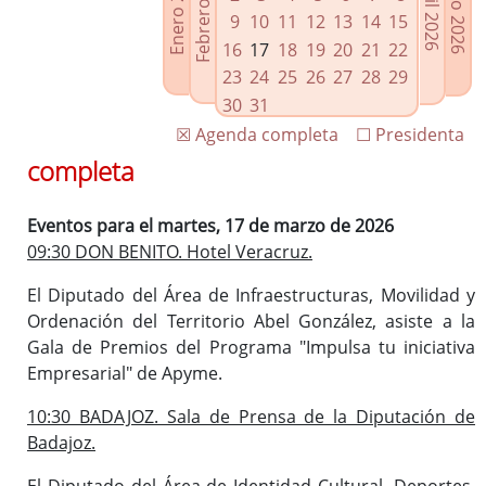
Febrero 2026
Enero 2026
Mayo 2026
Abril 2026
Enlaces relacionados
9
10
11
12
13
14
15
Agenda de Presidencia
16
17
18
19
20
21
22
Plenos provinciales y Juntas de gobierno
23
24
25
26
27
28
29
Oficina de Proyectos Europeos
30
31
☒ Agenda completa
☐ Presidenta
completa
Eventos para el martes, 17 de marzo de 2026
09:30 DON BENITO. Hotel Veracruz.
El Diputado del Área de Infraestructuras, Movilidad y
Ordenación del Territorio Abel González, asiste a la
Gala de Premios del Programa "Impulsa tu iniciativa
Empresarial" de Apyme.
10:30 BADAJOZ. Sala de Prensa de la Diputación de
Badajoz.
El Diputado del Área de Identidad Cultural, Deportes,