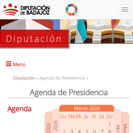
Menú
Diputación
Menú
Diputación
» Agenda de Presidencia »
Agenda de Presidencia
Presidencia
Diputados Delegados
Agenda
Marzo 2026
Grupos Políticos
Lu
Ma
Mi
Ju
Vi
Sá
Do
Junta de Gobierno
1
2
3
4
5
6
7
8