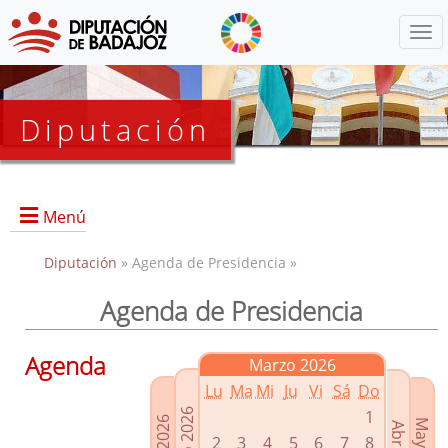
Menú
Diputación
Menú
Diputación
» Agenda de Presidencia »
Agenda de Presidencia
Presidencia
Diputados Delegados
Agenda
Marzo 2026
Grupos Políticos
Lu
Ma
Mi
Ju
Vi
Sá
Do
Junta de Gobierno
1
2
3
4
5
6
7
8