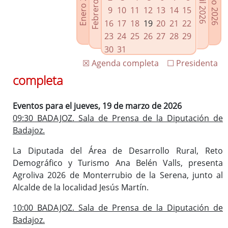
Febrero 2026
Enero 2026
Mayo 2026
Abril 2026
Enlaces relacionados
9
10
11
12
13
14
15
Agenda de Presidencia
16
17
18
19
20
21
22
Plenos provinciales y Juntas de gobierno
23
24
25
26
27
28
29
Oficina de Proyectos Europeos
30
31
☒ Agenda completa
☐ Presidenta
completa
Eventos para el jueves, 19 de marzo de 2026
09:30 BADAJOZ. Sala de Prensa de la Diputación de
Badajoz.
La Diputada del Área de Desarrollo Rural, Reto
Demográfico y Turismo Ana Belén Valls, presenta
Agroliva 2026 de Monterrubio de la Serena, junto al
Alcalde de la localidad Jesús Martín.
10:00 BADAJOZ. Sala de Prensa de la Diputación de
Badajoz.