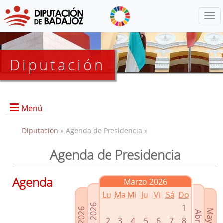
Menú
Diputación
Menú
Diputación
» Agenda de Presidencia »
Agenda de Presidencia
Presidencia
Diputados Delegados
Agenda
Marzo 2026
Grupos Políticos
Lu
Ma
Mi
Ju
Vi
Sá
Do
Junta de Gobierno
1
2
3
4
5
6
7
8