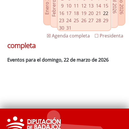
Febrero 2026
Enero 2026
Mayo 2026
Abril 2026
Enlaces relacionados
9
10
11
12
13
14
15
Agenda de Presidencia
16
17
18
19
20
21
22
Plenos provinciales y Juntas de gobierno
23
24
25
26
27
28
29
Oficina de Proyectos Europeos
30
31
☒ Agenda completa
☐ Presidenta
completa
Eventos para el domingo, 22 de marzo de 2026