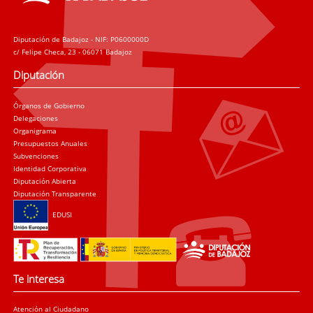
Diputación de Badajoz - NIF: P0600000D
c/ Felipe Checa, 23 - 06071 Badajoz
Diputación
Órganos de Gobierno
Delegaciones
Organigrama
Presupuestos Anuales
Subvenciones
Identidad Corporativa
Diputación Abierta
Diputación Transparente
EDUSI
Te interesa
Atención al Ciudadano