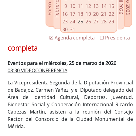
Febrero 2026
Enero 2026
Mayo 2026
Abril 2026
Enlaces relacionados
9
10
11
12
13
14
15
Agenda de Presidencia
16
17
18
19
20
21
22
Plenos provinciales y Juntas de gobierno
23
24
25
26
27
28
29
Oficina de Proyectos Europeos
30
31
☒ Agenda completa
☐ Presidenta
completa
Eventos para el miércoles, 25 de marzo de 2026
08:30 VIDEOCONFERENCIA
La Vicepresidenta Segunda de la Diputación Provincial
de Badajoz, Carmen Yáñez, y el Diputado delegado del
Área de Identidad Cultural, Deportes, Juventud,
Bienestar Social y Cooperación Internacional Ricardo
Cabezas Martín, asisten a la reunión del Consejo
Rector del Consorcio de la Ciudad Monumental de
Mérida.