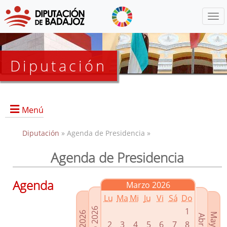
Menú
Diputación
Menú
Diputación
» Agenda de Presidencia »
Agenda de Presidencia
Presidencia
Diputados Delegados
Agenda
Marzo 2026
Grupos Políticos
Lu
Ma
Mi
Ju
Vi
Sá
Do
Junta de Gobierno
1
2
3
4
5
6
7
8