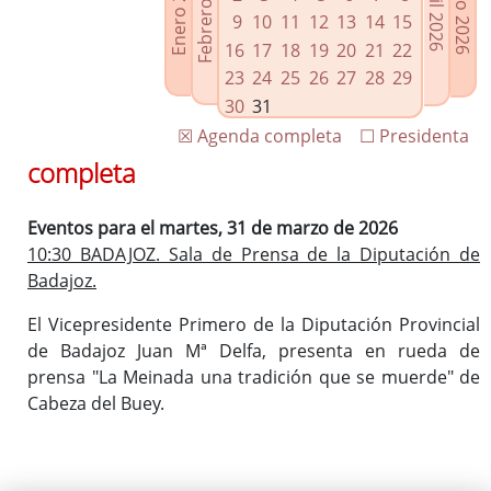
Febrero 2026
Enero 2026
Mayo 2026
Abril 2026
Enlaces relacionados
9
10
11
12
13
14
15
Agenda de Presidencia
16
17
18
19
20
21
22
Plenos provinciales y Juntas de gobierno
23
24
25
26
27
28
29
Oficina de Proyectos Europeos
30
31
☒ Agenda completa
☐ Presidenta
completa
Eventos para el martes, 31 de marzo de 2026
10:30 BADAJOZ. Sala de Prensa de la Diputación de
Badajoz.
El Vicepresidente Primero de la Diputación Provincial
de Badajoz Juan Mª Delfa, presenta en rueda de
prensa "La Meinada una tradición que se muerde" de
Cabeza del Buey.