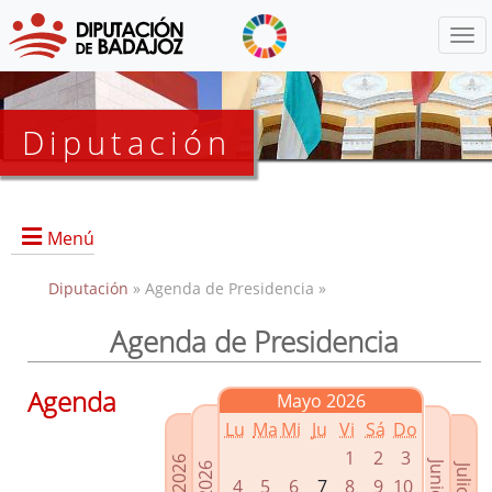
Menú
Diputación
Menú
Diputación
» Agenda de Presidencia »
Agenda de Presidencia
Presidencia
Diputados Delegados
Agenda
Mayo 2026
Grupos Políticos
Lu
Ma
Mi
Ju
Vi
Sá
Do
Junta de Gobierno
1
2
3
4
5
6
7
8
9
10