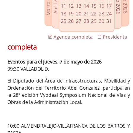
Marzo 2026
Junio 2026
Abril 2026
Julio 2026
Enlaces relacionados
11
12
13
14
15
16
17
Agenda de Presidencia
18
19
20
21
22
23
24
Plenos provinciales y Juntas de gobierno
25
26
27
28
29
30
31
Oficina de Proyectos Europeos
☒ Agenda completa
☐ Presidenta
completa
Eventos para el jueves, 7 de mayo de 2026
09:30 VALLADOLID.
El Diputado del Área de Infraestructuras, Movilidad y
Ordenación del Territorio Abel González, participa en
la 28º edición Vyodeal Symposium Nacional de Vías y
Obras de la Administración Local.
10:00 ALMENDRALEJO-VILLAFRANCA DE LOS BARROS Y
ZAFRA