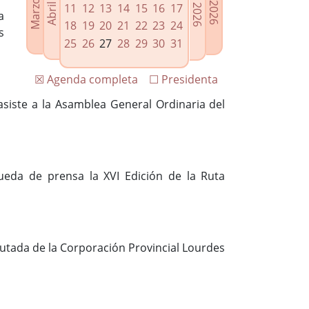
11
12
13
14
15
16
17
a
18
19
20
21
22
23
24
s
25
26
27
28
29
30
31
☒ Agenda completa
☐ Presidenta
asiste a la Asamblea General Ordinaria del
ueda de prensa la XVI Edición de la Ruta
putada de la Corporación Provincial Lourdes