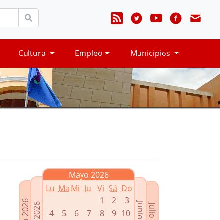
Cultura
Empleo
Municipios
Mayo 2026
Lu
Ma
Mi
Ju
Vi
Sá
Do
1
2
3
Marzo 2026
Junio 2026
Abril 2026
Julio 2026
4
5
6
7
8
9
10