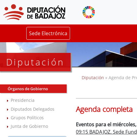
Sede Electrónica
Diputación
Diputación
» Agenda de Pr
Órganos de Gobierno
Presidencia
Agenda completa
Diputados Delegados
Grupos Políticos
Eventos para el miércoles
Junta de Gobierno
09:15 BADAJOZ. Sede Fund