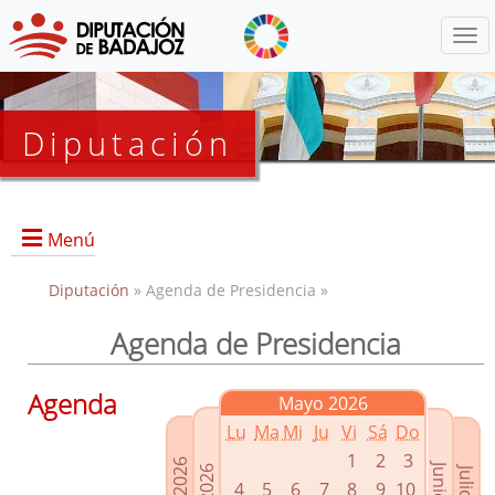
Menú
Diputación
Menú
Diputación
» Agenda de Presidencia »
Agenda de Presidencia
Presidencia
Diputados Delegados
Agenda
Mayo 2026
Grupos Políticos
Lu
Ma
Mi
Ju
Vi
Sá
Do
Junta de Gobierno
1
2
3
4
5
6
7
8
9
10