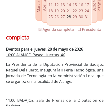
Marzo 2026
Junio 2026
Abril 2026
Julio 2026
Enlaces relacionados
11
12
13
14
15
16
17
Agenda de Presidencia
18
19
20
21
22
23
24
Plenos provinciales y Juntas de gobierno
25
26
27
28
29
30
31
Oficina de Proyectos Europeos
☒ Agenda completa
☐ Presidenta
completa
Eventos para el jueves, 28 de mayo de 2026
10:00 ALANGE. Paseo Huertas, 46
La Presidenta de la Diputación Provincial de Badajoz
Raquel Del Puerto, inaugura la II Feria Tecnológica, una
Jornada de Tecnología en la Administración Local que
se organiza en la localidad de Alange.
11:00 BADAJOZ. Sala de Prensa de la Diputación de
Badajoz.