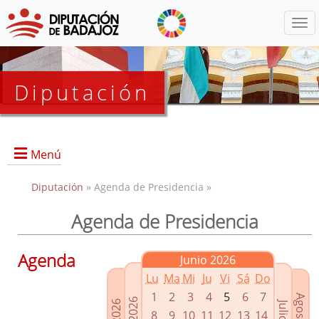
Menú
Diputación
Menú
Diputación
» Agenda de Presidencia »
Agenda de Presidencia
Presidencia
Diputados Delegados
Agenda
Junio 2026
Grupos Políticos
Lu
Ma
Mi
Ju
Vi
Sá
Do
Junta de Gobierno
1
2
3
4
5
6
7
8
9
10
11
12
13
14