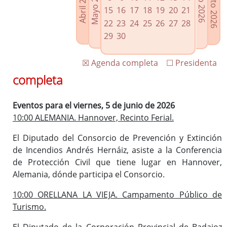
Agosto 2026
Mayo 2026
Abril 2026
Julio 2026
Enlaces relacionados
15
16
17
18
19
20
21
Agenda de Presidencia
22
23
24
25
26
27
28
Plenos provinciales y Juntas de gobierno
29
30
Oficina de Proyectos Europeos
☒ Agenda completa
☐ Presidenta
completa
Eventos para el viernes, 5 de junio de 2026
10:00 ALEMANIA. Hannover, Recinto Ferial.
El Diputado del Consorcio de Prevención y Extinción
de Incendios Andrés Hernáiz, asiste a la Conferencia
de Protección Civil que tiene lugar en Hannover,
Alemania, dónde participa el Consorcio.
10:00 ORELLANA LA VIEJA. Campamento Público de
Turismo.
El Diputado de la Corporación Provincial de Badajoz