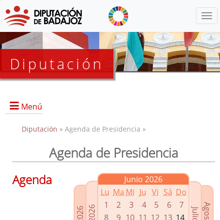
Menú
Diputación
Menú
Diputación
» Agenda de Presidencia »
Agenda de Presidencia
Presidencia
Diputados Delegados
Agenda
Junio 2026
Grupos Políticos
Lu
Ma
Mi
Ju
Vi
Sá
Do
Junta de Gobierno
1
2
3
4
5
6
7
8
9
10
11
12
13
14