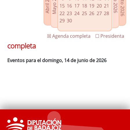
Agosto 2026
Mayo 2026
Abril 2026
Julio 2026
Enlaces relacionados
15
16
17
18
19
20
21
Agenda de Presidencia
22
23
24
25
26
27
28
Plenos provinciales y Juntas de gobierno
29
30
Oficina de Proyectos Europeos
☒ Agenda completa
☐ Presidenta
completa
Eventos para el domingo, 14 de junio de 2026