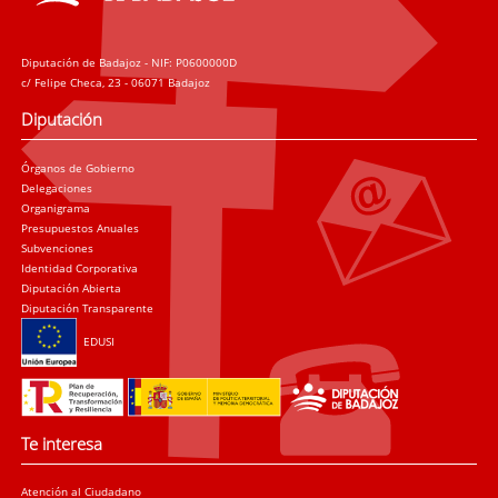
Diputación de Badajoz - NIF: P0600000D
c/ Felipe Checa, 23 - 06071 Badajoz
Diputación
Órganos de Gobierno
Delegaciones
Organigrama
Presupuestos Anuales
Subvenciones
Identidad Corporativa
Diputación Abierta
Diputación Transparente
EDUSI
Te interesa
Atención al Ciudadano