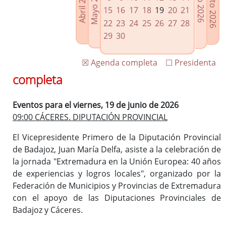
Agosto 2026
Mayo 2026
Abril 2026
Julio 2026
Enlaces relacionados
15
16
17
18
19
20
21
Agenda de Presidencia
22
23
24
25
26
27
28
Plenos provinciales y Juntas de gobierno
29
30
Oficina de Proyectos Europeos
☒ Agenda completa
☐ Presidenta
completa
Eventos para el viernes, 19 de junio de 2026
09:00 CÁCERES. DIPUTACIÓN PROVINCIAL
El Vicepresidente Primero de la Diputación Provincial
de Badajoz, Juan María Delfa, asiste a la celebración de
la jornada "Extremadura en la Unión Europea: 40 años
de experiencias y logros locales", organizado por la
Federación de Municipios y Provincias de Extremadura
con el apoyo de las Diputaciones Provinciales de
Badajoz y Cáceres.