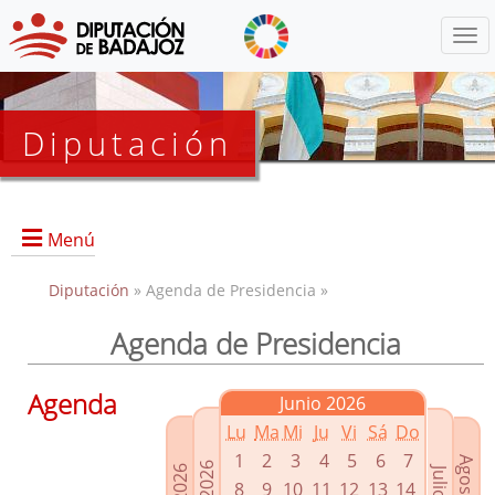
Menú
Diputación
Menú
Diputación
» Agenda de Presidencia »
Agenda de Presidencia
Presidencia
Diputados Delegados
Agenda
Junio 2026
Grupos Políticos
Lu
Ma
Mi
Ju
Vi
Sá
Do
Junta de Gobierno
1
2
3
4
5
6
7
8
9
10
11
12
13
14