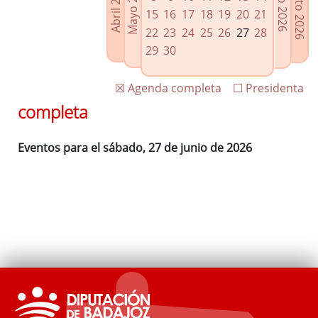
Agosto 2026
Mayo 2026
Abril 2026
Julio 2026
Enlaces relacionados
15
16
17
18
19
20
21
Agenda de Presidencia
22
23
24
25
26
27
28
Plenos provinciales y Juntas de gobierno
29
30
Oficina de Proyectos Europeos
☒ Agenda completa
☐ Presidenta
completa
Eventos para el sábado, 27 de junio de 2026