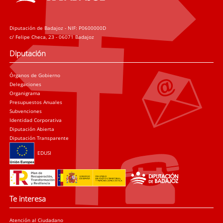
Diputación de Badajoz - NIF: P0600000D
c/ Felipe Checa, 23 - 06071 Badajoz
Diputación
Órganos de Gobierno
Delegaciones
Organigrama
Presupuestos Anuales
Subvenciones
Identidad Corporativa
Diputación Abierta
Diputación Transparente
EDUSI
Te interesa
Atención al Ciudadano