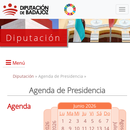
Menú
Diputación
Menú
Diputación
» Agenda de Presidencia »
Agenda de Presidencia
Presidencia
Diputados Delegados
Agenda
Junio 2026
Grupos Políticos
Lu
Ma
Mi
Ju
Vi
Sá
Do
Junta de Gobierno
1
2
3
4
5
6
7
8
9
10
11
12
13
14