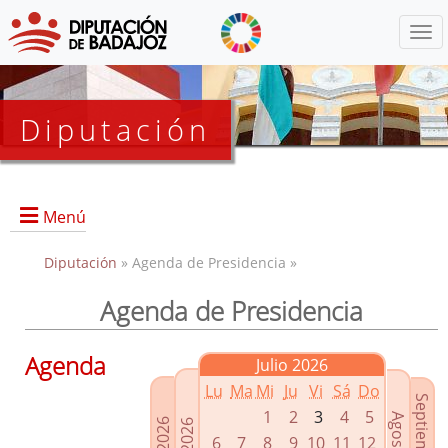
Menú
Diputación
Menú
Diputación
» Agenda de Presidencia »
Agenda de Presidencia
Presidencia
Diputados Delegados
Agenda
Julio 2026
Grupos Políticos
Lu
Ma
Mi
Ju
Vi
Sá
Do
Junta de Gobierno
1
2
3
4
5
6
7
8
9
10
11
12