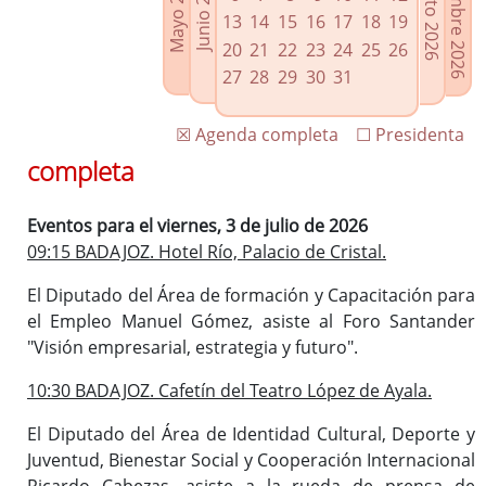
Septiembre 2026
Agosto 2026
Mayo 2026
Junio 2026
Enlaces relacionados
13
14
15
16
17
18
19
Agenda de Presidencia
20
21
22
23
24
25
26
Plenos provinciales y Juntas de gobierno
27
28
29
30
31
Oficina de Proyectos Europeos
☒ Agenda completa
☐ Presidenta
completa
Eventos para el viernes, 3 de julio de 2026
09:15 BADAJOZ. Hotel Río, Palacio de Cristal.
El Diputado del Área de formación y Capacitación para
el Empleo Manuel Gómez, asiste al Foro Santander
"Visión empresarial, estrategia y futuro".
10:30 BADAJOZ. Cafetín del Teatro López de Ayala.
El Diputado del Área de Identidad Cultural, Deporte y
Juventud, Bienestar Social y Cooperación Internacional
Ricardo Cabezas, asiste a la rueda de prensa de