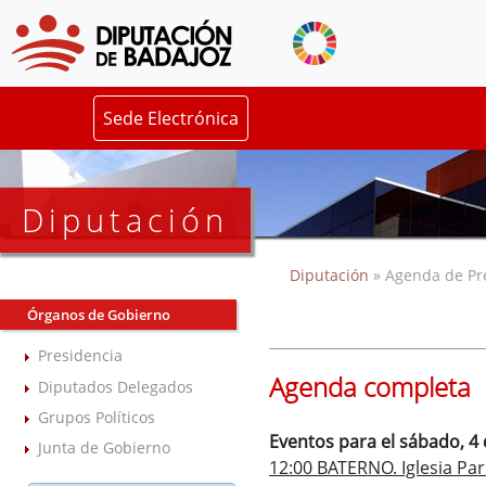
Sede Electrónica
Diputación
Diputación
» Agenda de Pr
Órganos de Gobierno
Presidencia
Agenda completa
Diputados Delegados
Grupos Políticos
Eventos para el sábado, 4 
Junta de Gobierno
12:00 BATERNO. Iglesia Pa