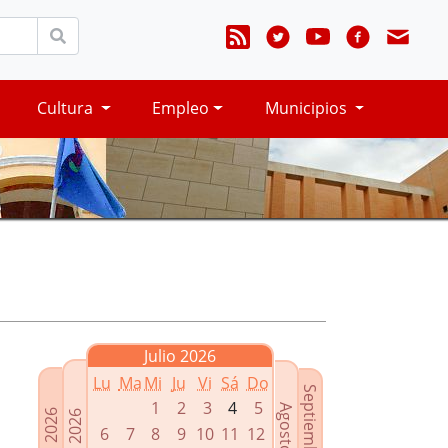
Cultura
Empleo
Municipios
Julio 2026
Lu
Ma
Mi
Ju
Vi
Sá
Do
Septiembre 2026
1
2
3
4
5
Agosto 2026
Mayo 2026
Junio 2026
6
7
8
9
10
11
12