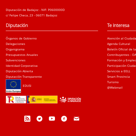
Diputación de Badajoz - NIF: P0600000D
c/ Felipe Checa, 23 - 06071 Badajoz
Diputación
Te interesa
Órganos de Gobierno
Atención al Ciudad
Delegaciones
Agenda Cultural
Organigrama
Boletín Oficial de l
Presupuestos Anuales
Contribuyentes - O
Subvenciones
Formación y Emple
Identidad Corporativa
Participación Ciud
Diputación Abierta
Servicios a EELL
Diputación Transparente
Smart Provincia
Turismo
EDUSI
@Webmail