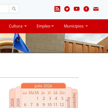
Cultura
Empleo
Municipios
Julio 2026
Lu
Ma
Mi
Ju
Vi
Sá
Do
Septiembre 2026
1
2
3
4
5
Agosto 2026
Mayo 2026
Junio 2026
6
7
8
9
10
11
12