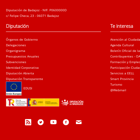
Diputación de Badajoz - NIF: P0600000D
c/ Felipe Checa, 23 - 06071 Badajoz
Diputación
Te interesa
Órganos de Gobierno
Atención al Ciudad
Delegaciones
Agenda Cultural
Organigrama
Boletín Oficial de l
Presupuestos Anuales
Contribuyentes - O
Subvenciones
Formación y Emple
Identidad Corporativa
Participación Ciud
Diputación Abierta
Servicios a EELL
Diputación Transparente
Smart Provincia
Turismo
EDUSI
@Webmail