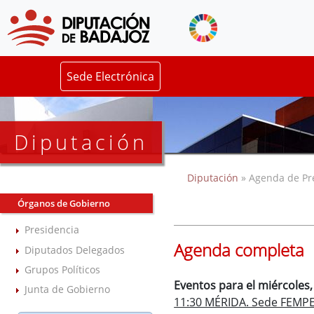
Sede Electrónica
Diputación
Diputación
» Agenda de Pr
Órganos de Gobierno
Presidencia
Agenda completa
Diputados Delegados
Grupos Políticos
Eventos para el miércoles,
Junta de Gobierno
11:30 MÉRIDA. Sede FEMP