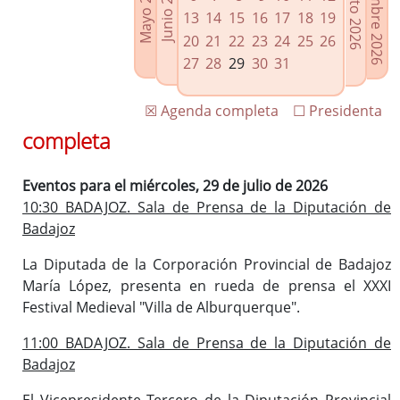
Septiembre 2026
Agosto 2026
Mayo 2026
Junio 2026
Enlaces relacionados
13
14
15
16
17
18
19
Agenda de Presidencia
20
21
22
23
24
25
26
Plenos provinciales y Juntas de gobierno
27
28
29
30
31
Oficina de Proyectos Europeos
☒ Agenda completa
☐ Presidenta
completa
Eventos para el miércoles, 29 de julio de 2026
10:30 BADAJOZ. Sala de Prensa de la Diputación de
Badajoz
La Diputada de la Corporación Provincial de Badajoz
María López, presenta en rueda de prensa el XXXI
Festival Medieval "Villa de Alburquerque".
11:00 BADAJOZ. Sala de Prensa de la Diputación de
Badajoz
El Vicepresidente Tercero de la Diputación Provincial