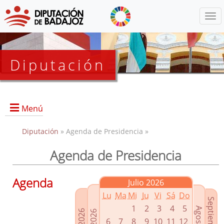
Menú
Diputación
Menú
Diputación
» Agenda de Presidencia »
Agenda de Presidencia
Presidencia
Diputados Delegados
Agenda
Julio 2026
Grupos Políticos
Lu
Ma
Mi
Ju
Vi
Sá
Do
Junta de Gobierno
1
2
3
4
5
6
7
8
9
10
11
12