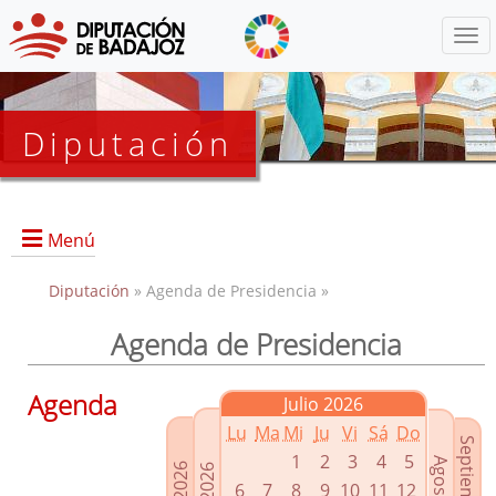
Menú
Diputación
Menú
Diputación
» Agenda de Presidencia »
Agenda de Presidencia
Presidencia
Diputados Delegados
Agenda
Julio 2026
Grupos Políticos
Lu
Ma
Mi
Ju
Vi
Sá
Do
Junta de Gobierno
1
2
3
4
5
6
7
8
9
10
11
12