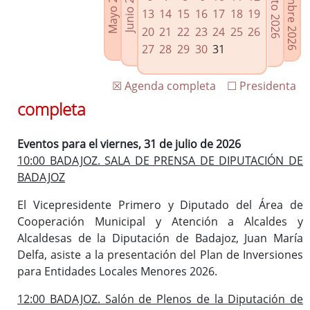
Septiembre 2026
Agosto 2026
Mayo 2026
Junio 2026
Enlaces relacionados
13
14
15
16
17
18
19
Agenda de Presidencia
20
21
22
23
24
25
26
Plenos provinciales y Juntas de gobierno
27
28
29
30
31
Oficina de Proyectos Europeos
☒ Agenda completa
☐ Presidenta
completa
Eventos para el viernes, 31 de julio de 2026
10:00 BADAJOZ. SALA DE PRENSA DE DIPUTACIÓN DE
BADAJOZ
El Vicepresidente Primero y Diputado del Área de
Cooperación Municipal y Atención a Alcaldes y
Alcaldesas de la Diputación de Badajoz, Juan María
Delfa, asiste a la presentación del Plan de Inversiones
para Entidades Locales Menores 2026.
12:00 BADAJOZ. Salón de Plenos de la Diputación de