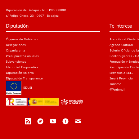
Diputación de Badajoz - NIF: P0600000D
c/ Felipe Checa, 23 - 06071 Badajoz
Diputación
Te interesa
Órganos de Gobierno
Atención al Ciudad
Delegaciones
Agenda Cultural
Organigrama
Boletín Oficial de l
Presupuestos Anuales
Contribuyentes - O
Subvenciones
Formación y Emple
Identidad Corporativa
Participación Ciud
Diputación Abierta
Servicios a EELL
Diputación Transparente
Smart Provincia
Turismo
EDUSI
@Webmail