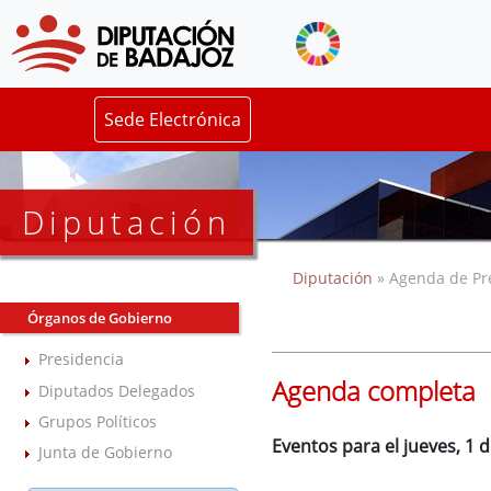
Sede Electrónica
Diputación
Diputación
» Agenda de Pr
Órganos de Gobierno
Presidencia
Agenda completa
Diputados Delegados
Grupos Políticos
Eventos para el jueves, 1 
Junta de Gobierno