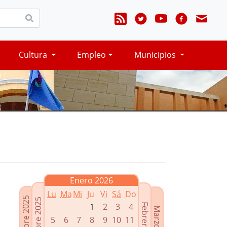
Cultura
Empleo
Municipios
Enero 2026
Lu
Ma
Mi
Ju
Vi
Sá
Do
Noviembre 2025
Diciembre 2025
1
2
3
4
Febrero 2026
Marzo 2026
5
6
7
8
9
10
11