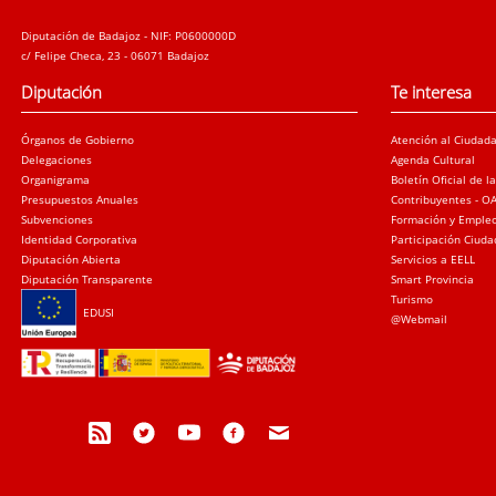
Diputación de Badajoz - NIF: P0600000D
c/ Felipe Checa, 23 - 06071 Badajoz
Diputación
Te interesa
Órganos de Gobierno
Atención al Ciudad
Delegaciones
Agenda Cultural
Organigrama
Boletín Oficial de l
Presupuestos Anuales
Contribuyentes - O
Subvenciones
Formación y Emple
Identidad Corporativa
Participación Ciud
Diputación Abierta
Servicios a EELL
Diputación Transparente
Smart Provincia
Turismo
EDUSI
@Webmail