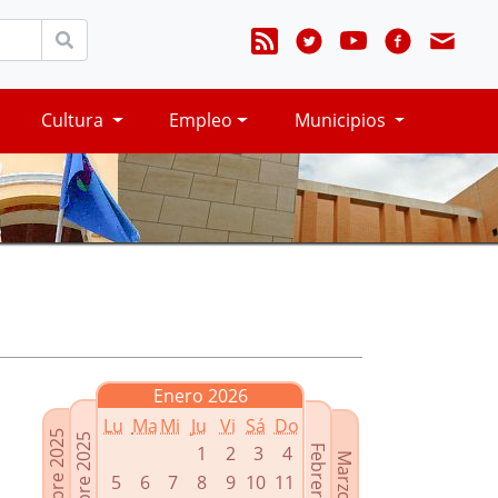
Cultura
Empleo
Municipios
Enero 2026
Lu
Ma
Mi
Ju
Vi
Sá
Do
Noviembre 2025
Diciembre 2025
1
2
3
4
Febrero 2026
Marzo 2026
5
6
7
8
9
10
11