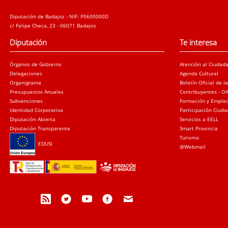
Diputación de Badajoz - NIF: P0600000D
c/ Felipe Checa, 23 - 06071 Badajoz
Diputación
Te interesa
Órganos de Gobierno
Atención al Ciudad
Delegaciones
Agenda Cultural
Organigrama
Boletín Oficial de l
Presupuestos Anuales
Contribuyentes - O
Subvenciones
Formación y Emple
Identidad Corporativa
Participación Ciud
Diputación Abierta
Servicios a EELL
Diputación Transparente
Smart Provincia
Turismo
EDUSI
@Webmail