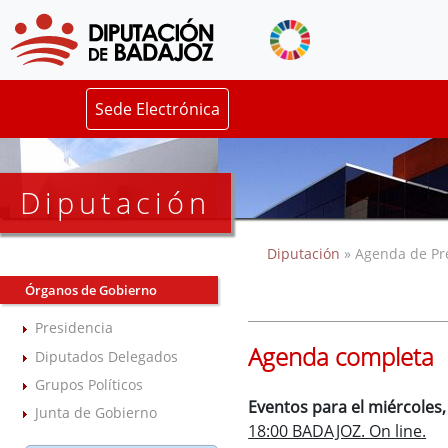
Sede Electrónica
Diputación
Diputación
» Agenda de Pr
Órganos de Gobierno
Presidencia
Agenda completa
Diputados Delegados
Grupos Políticos
Eventos para el miércoles
Junta de Gobierno
18:00 BADAJOZ. On line.