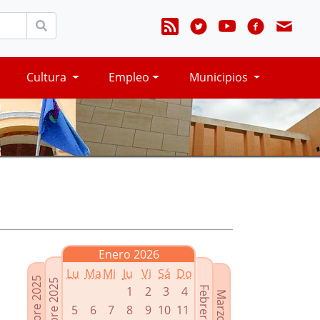
Cultura
Empleo
Municipios
Enero 2026
Lu
Ma
Mi
Ju
Vi
Sá
Do
Noviembre 2025
Diciembre 2025
1
2
3
4
Febrero 2026
Marzo 2026
5
6
7
8
9
10
11