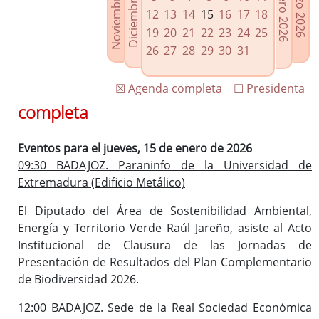
Noviembre 2025
Diciembre 2025
Febrero 2026
Marzo 2026
Enlaces relacionados
12
13
14
15
16
17
18
Agenda de Presidencia
19
20
21
22
23
24
25
Plenos provinciales y Juntas de gobierno
26
27
28
29
30
31
Oficina de Proyectos Europeos
☒ Agenda completa
☐ Presidenta
completa
Eventos para el jueves, 15 de enero de 2026
09:30 BADAJOZ. Paraninfo de la Universidad de
Extremadura (Edificio Metálico)
El Diputado del Área de Sostenibilidad Ambiental,
Energía y Territorio Verde Raúl Jareño, asiste al Acto
Institucional de Clausura de las Jornadas de
Presentación de Resultados del Plan Complementario
de Biodiversidad 2026.
12:00 BADAJOZ. Sede de la Real Sociedad Económica