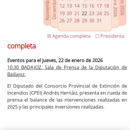
Noviembre 2025
Diciembre 2025
Febrero 2026
Marzo 2026
Enlaces relacionados
12
13
14
15
16
17
18
Agenda de Presidencia
19
20
21
22
23
24
25
Plenos provinciales y Juntas de gobierno
26
27
28
29
30
31
Oficina de Proyectos Europeos
☒ Agenda completa
☐ Presidenta
completa
Eventos para el jueves, 22 de enero de 2026
10:30 BADAJOZ. Sala de Prensa de la Diputación de
Badajoz.
El Diputado del Consorcio Provincial de Extinción de
Incendios (CPEI) Andrés Hernáiz, presenta en rueda de
prensa el balance de las ntervenciones realizadas en
2025 y las principales inversiones realizadas.