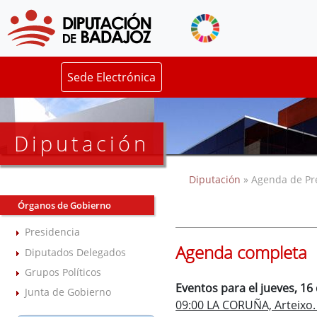
Sede Electrónica
Diputación
Diputación
» Agenda de Pr
Órganos de Gobierno
Presidencia
Agenda completa
Diputados Delegados
Grupos Políticos
Eventos para el jueves, 16 
Junta de Gobierno
09:00 LA CORUÑA, Arteixo.