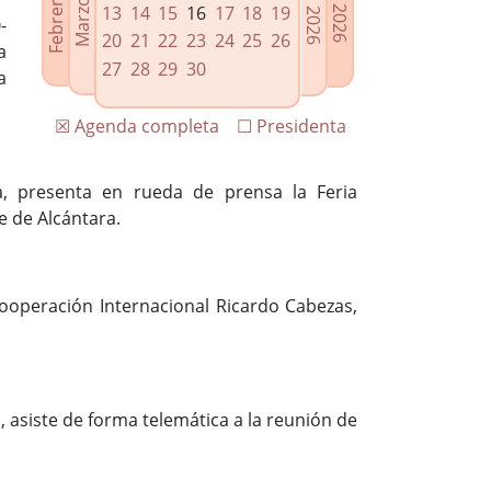
13
14
15
16
17
18
19
-
20
21
22
23
24
25
26
a
27
28
29
30
a
☒ Agenda completa
☐ Presidenta
a, presenta en rueda de prensa la Feria
e de Alcántara.
Cooperación Internacional Ricardo Cabezas,
 asiste de forma telemática a la reunión de