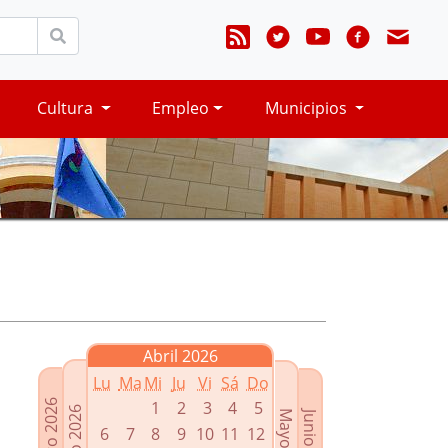
Cultura
Empleo
Municipios
Abril 2026
Lu
Ma
Mi
Ju
Vi
Sá
Do
Febrero 2026
1
2
3
4
5
Marzo 2026
Mayo 2026
Junio 2026
6
7
8
9
10
11
12