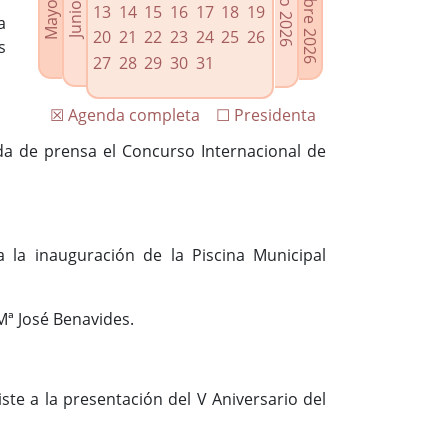
13
14
15
16
17
18
19
a
20
21
22
23
24
25
26
s
27
28
29
30
31
☒ Agenda completa
☐ Presidenta
da de prensa el Concurso Internacional de
a la inauguración de la Piscina Municipal
Mª José Benavides.
te a la presentación del V Aniversario del