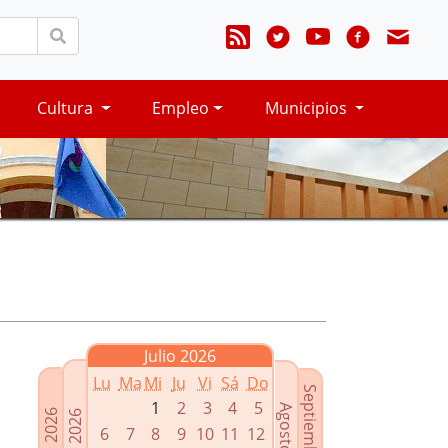
Cultura
Empleo
Municipios
Julio 2026
Lu
Ma
Mi
Ju
Vi
Sá
Do
Septiembre 2026
1
2
3
4
5
Agosto 2026
Mayo 2026
Junio 2026
6
7
8
9
10
11
12