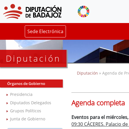
Sede Electrónica
Diputación
Diputación
» Agenda de Pr
Órganos de Gobierno
Presidencia
Agenda completa
Diputados Delegados
Grupos Políticos
Eventos para el miércoles, 
Junta de Gobierno
09:30 CÁCERES. Palacio de