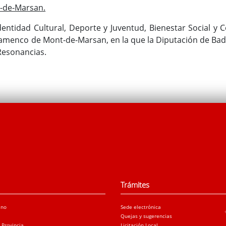
t-de-Marsan.
dentidad Cultural, Deporte y Juventud, Bienestar Social y 
 Flamenco de Mont-de-Marsan, en la que la Diputación de Bad
Resonancias.
Trámites
ano
Sede electrónica
Quejas y sugerencias
a Provincia
Licitación Local