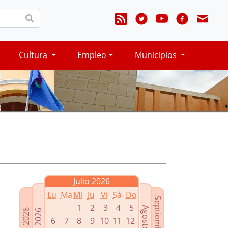
Cultura
Empleo
Municipios
Julio 2026
Lu
Ma
Mi
Ju
Vi
Sá
Do
Septiembre 2026
1
2
3
4
5
Agosto 2026
Mayo 2026
Junio 2026
6
7
8
9
10
11
12