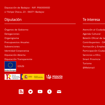
Diputación de Badajoz - NIF: P0600000D
c/ Felipe Checa, 23 - 06071 Badajoz
Diputación
Te interesa
Órganos de Gobierno
Atención al Ciudad
Delegaciones
Agenda Cultural
Organigrama
Boletín Oficial de l
Presupuestos Anuales
Contribuyentes - O
Subvenciones
Formación y Emple
Identidad Corporativa
Participación Ciud
Diputación Abierta
Servicios a EELL
Diputación Transparente
Smart Provincia
Turismo
EDUSI
@Webmail