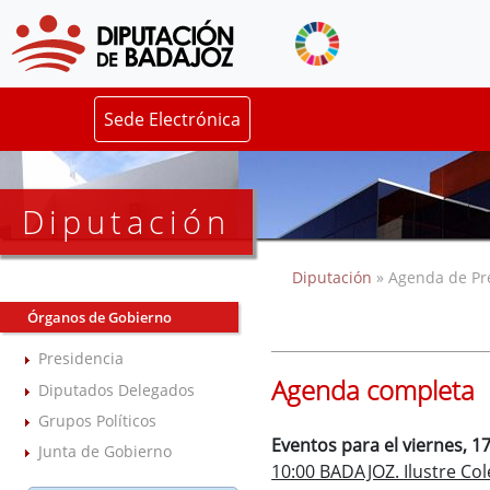
Sede Electrónica
Diputación
Diputación
» Agenda de Pr
Órganos de Gobierno
Presidencia
Agenda completa
Diputados Delegados
Grupos Políticos
Eventos para el viernes, 17
Junta de Gobierno
10:00 BADAJOZ. Ilustre Co