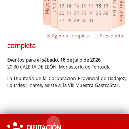
Septiembre 2026
Agosto 2026
Mayo 2026
Junio 2026
Enlaces relacionados
13
14
15
16
17
18
19
Agenda de Presidencia
20
21
22
23
24
25
26
Plenos provinciales y Juntas de gobierno
27
28
29
30
31
Oficina de Proyectos Europeos
☒ Agenda completa
☐ Presidenta
completa
Eventos para el sábado, 18 de julio de 2026
20:30 CALERA DE LEÓN. Monasterio de Tentudía
La Diputada de la Corporación Provincial de Badajoz,
Lourdes Linares, asiste a la VIII Muestra GastroStar.