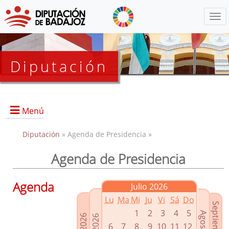
Menú
Diputación
Menú
Diputación
» Agenda de Presidencia »
Agenda de Presidencia
Presidencia
Diputados Delegados
Agenda
Julio 2026
Grupos Políticos
Lu
Ma
Mi
Ju
Vi
Sá
Do
Junta de Gobierno
1
2
3
4
5
6
7
8
9
10
11
12