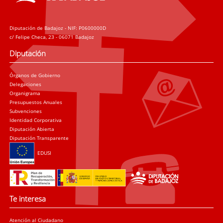
Diputación de Badajoz - NIF: P0600000D
c/ Felipe Checa, 23 - 06071 Badajoz
Diputación
Órganos de Gobierno
Delegaciones
Organigrama
Presupuestos Anuales
Subvenciones
Identidad Corporativa
Diputación Abierta
Diputación Transparente
EDUSI
Te interesa
Atención al Ciudadano