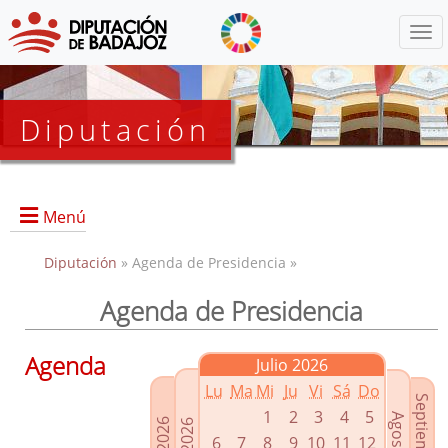
Menú
Diputación
Menú
Diputación
» Agenda de Presidencia »
Agenda de Presidencia
Presidencia
Diputados Delegados
Agenda
Julio 2026
Grupos Políticos
Lu
Ma
Mi
Ju
Vi
Sá
Do
Junta de Gobierno
1
2
3
4
5
6
7
8
9
10
11
12