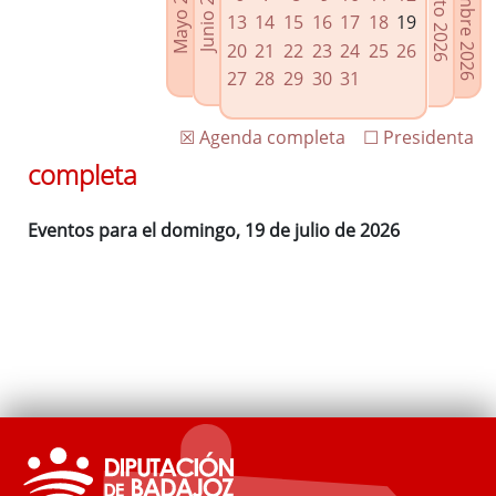
Septiembre 2026
Agosto 2026
Mayo 2026
Junio 2026
Enlaces relacionados
13
14
15
16
17
18
19
Agenda de Presidencia
20
21
22
23
24
25
26
Plenos provinciales y Juntas de gobierno
27
28
29
30
31
Oficina de Proyectos Europeos
☒ Agenda completa
☐ Presidenta
completa
Eventos para el domingo, 19 de julio de 2026