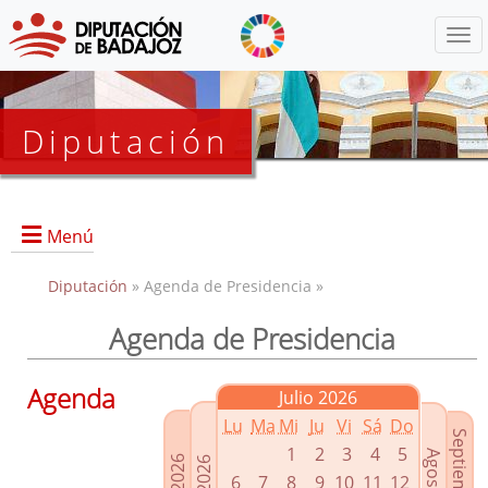
Menú
Diputación
Menú
Diputación
» Agenda de Presidencia »
Agenda de Presidencia
Presidencia
Diputados Delegados
Agenda
Julio 2026
Grupos Políticos
Lu
Ma
Mi
Ju
Vi
Sá
Do
Junta de Gobierno
1
2
3
4
5
6
7
8
9
10
11
12