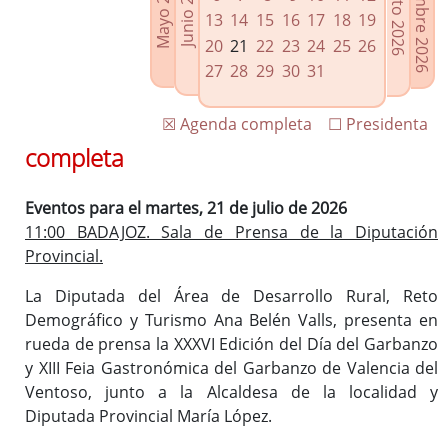
Septiembre 2026
Agosto 2026
Mayo 2026
Junio 2026
Enlaces relacionados
13
14
15
16
17
18
19
Agenda de Presidencia
20
21
22
23
24
25
26
Plenos provinciales y Juntas de gobierno
27
28
29
30
31
Oficina de Proyectos Europeos
☒ Agenda completa
☐ Presidenta
completa
Eventos para el martes, 21 de julio de 2026
11:00 BADAJOZ. Sala de Prensa de la Diputación
Provincial.
La Diputada del Área de Desarrollo Rural, Reto
Demográfico y Turismo Ana Belén Valls, presenta en
rueda de prensa la XXXVI Edición del Día del Garbanzo
y XIII Feia Gastronómica del Garbanzo de Valencia del
Ventoso, junto a la Alcaldesa de la localidad y
Diputada Provincial María López.