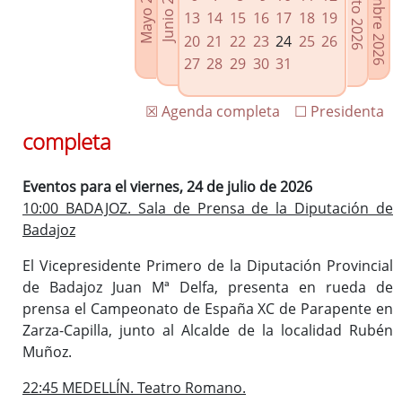
Septiembre 2026
Agosto 2026
Mayo 2026
Junio 2026
Enlaces relacionados
13
14
15
16
17
18
19
Agenda de Presidencia
20
21
22
23
24
25
26
Plenos provinciales y Juntas de gobierno
27
28
29
30
31
Oficina de Proyectos Europeos
☒ Agenda completa
☐ Presidenta
completa
Eventos para el viernes, 24 de julio de 2026
10:00 BADAJOZ. Sala de Prensa de la Diputación de
Badajoz
El Vicepresidente Primero de la Diputación Provincial
de Badajoz Juan Mª Delfa, presenta en rueda de
prensa el Campeonato de España XC de Parapente en
Zarza-Capilla, junto al Alcalde de la localidad Rubén
Muñoz.
22:45 MEDELLÍN. Teatro Romano.