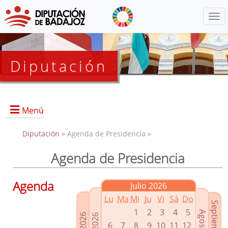
Menú
Diputación
Menú
Diputación
» Agenda de Presidencia »
Agenda de Presidencia
Presidencia
Diputados Delegados
Agenda
Julio 2026
Grupos Políticos
Lu
Ma
Mi
Ju
Vi
Sá
Do
Junta de Gobierno
1
2
3
4
5
6
7
8
9
10
11
12