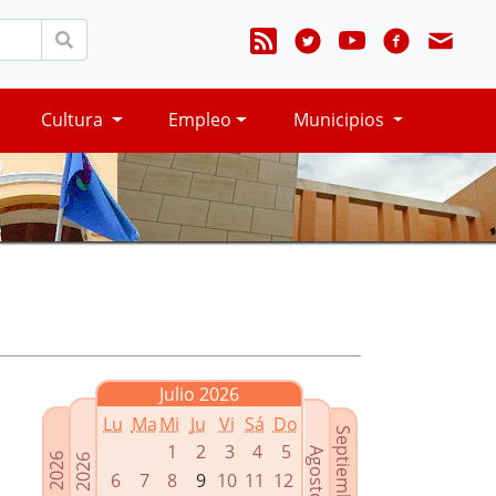
Cultura
Empleo
Municipios
Julio 2026
Lu
Ma
Mi
Ju
Vi
Sá
Do
Septiembre 2026
1
2
3
4
5
Agosto 2026
Mayo 2026
Junio 2026
6
7
8
9
10
11
12