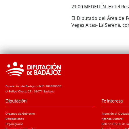
21:00 MEDELLÍN. Hotel Res
El Diputado del Área de 
Vegas Altas- La Serena, con
Diputación de Badajoz - NIF: P0600000D
c/ Felipe Checa, 23 - 06071 Badajoz
Diputación
Te interesa
Órganos de Gobierno
Atención al Ciudad
Delegaciones
Agenda Cultural
Organigrama
Boletín Oficial de l
Presupuestos Anuales
Contribuyentes - O