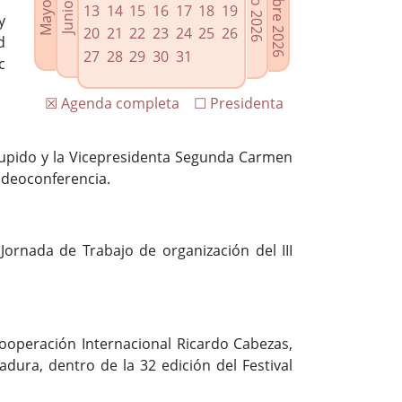
13
14
15
16
17
18
19
y
20
21
22
23
24
25
26
d
27
28
29
30
31
c
☒ Agenda completa
☐ Presidenta
 Cupido y la Vicepresidenta Segunda Carmen
videoconferencia.
Jornada de Trabajo de organización del III
Cooperación Internacional Ricardo Cabezas,
ura, dentro de la 32 edición del Festival