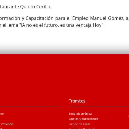
taurante Quinto Cecilio.
Formación y Capacitación para el Empleo Manuel Gómez, a
 el lema "IA no es el futuro, es una ventaja Hoy".
Trámites
ano
Sede electrónica
Quejas y sugerencias
a Provincia
Licitación Local
AR
Licitación Provincial