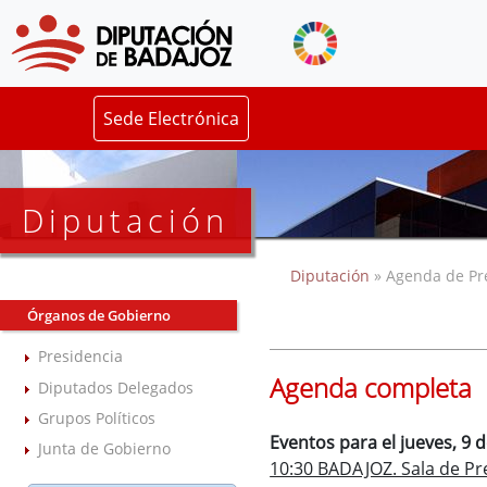
Sede Electrónica
Diputación
Diputación
» Agenda de Pr
Órganos de Gobierno
Presidencia
Agenda completa
Diputados Delegados
Grupos Políticos
Eventos para el jueves, 9 d
Junta de Gobierno
10:30 BADAJOZ. Sala de Pr