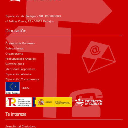
Diputación de Badajoz - NIF: P0600000D
c/ Felipe Checa, 23 - 06071 Badajoz
Diputación
Órganos de Gobierno
Delegaciones
Organigrama
Presupuestos Anuales
Subvenciones
Identidad Corporativa
Diputación Abierta
Diputación Transparente
EDUSI
Te interesa
Atención al Ciudadano