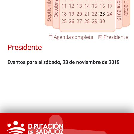
Septiembre 2019
Diciembre 2019
Octubre 2019
Enero 2020
Enlaces relacionados
11
12
13
14
15
16
17
Agenda de Presidencia
18
19
20
21
22
23
24
Plenos provinciales y Juntas de gobierno
25
26
27
28
29
30
Oficina de Proyectos Europeos
☐ Agenda completa
☒ Presidente
Presidente
Eventos para el sábado, 23 de noviembre de 2019