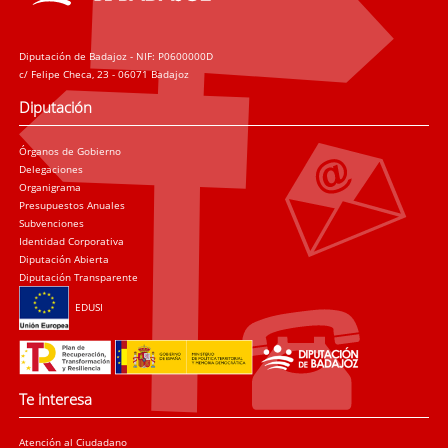
Diputación de Badajoz - NIF: P0600000D
c/ Felipe Checa, 23 - 06071 Badajoz
Diputación
Órganos de Gobierno
Delegaciones
Organigrama
Presupuestos Anuales
Subvenciones
Identidad Corporativa
Diputación Abierta
Diputación Transparente
EDUSI
Te interesa
Atención al Ciudadano