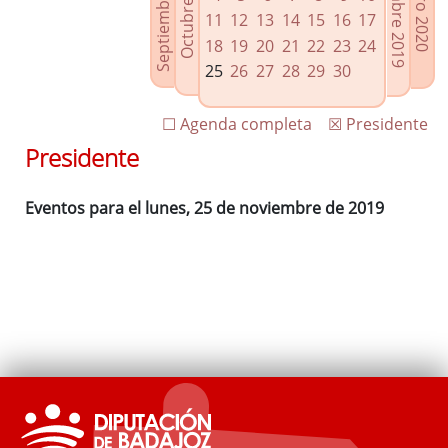
Septiembre 2019
Diciembre 2019
Octubre 2019
Enero 2020
Enlaces relacionados
11
12
13
14
15
16
17
Agenda de Presidencia
18
19
20
21
22
23
24
Plenos provinciales y Juntas de gobierno
25
26
27
28
29
30
Oficina de Proyectos Europeos
☐ Agenda completa
☒ Presidente
Presidente
Eventos para el lunes, 25 de noviembre de 2019