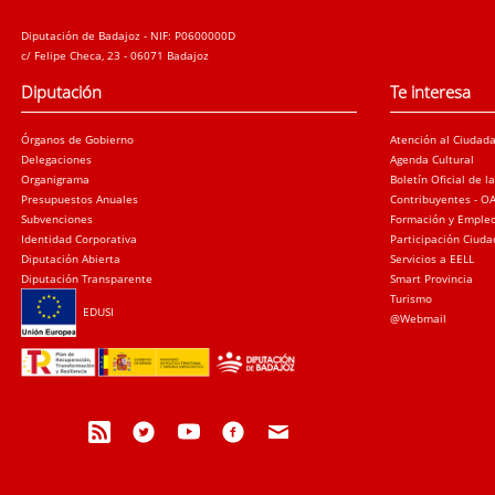
Diputación de Badajoz - NIF: P0600000D
c/ Felipe Checa, 23 - 06071 Badajoz
Diputación
Te interesa
Órganos de Gobierno
Atención al Ciudad
Delegaciones
Agenda Cultural
Organigrama
Boletín Oficial de l
Presupuestos Anuales
Contribuyentes - O
Subvenciones
Formación y Emple
Identidad Corporativa
Participación Ciud
Diputación Abierta
Servicios a EELL
Diputación Transparente
Smart Provincia
Turismo
EDUSI
@Webmail