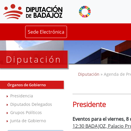
Sede Electrónica
Diputación
Diputación
» Agenda de Pr
Órganos de Gobierno
Presidencia
Presidente
Diputados Delegados
Grupos Políticos
Eventos para el viernes, 
Junta de Gobierno
12:30 BADAJOZ, Palacio Pro