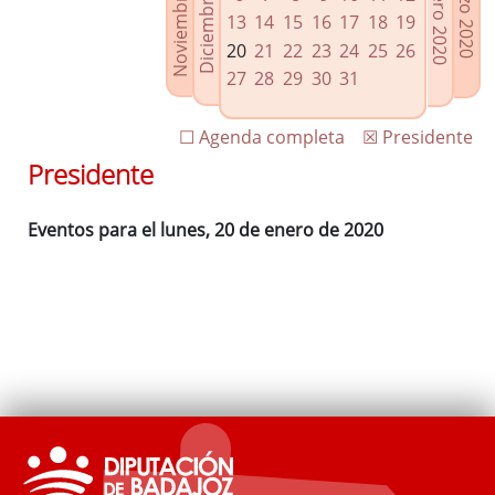
Noviembre 2019
Diciembre 2019
Febrero 2020
Marzo 2020
Enlaces relacionados
13
14
15
16
17
18
19
Agenda de Presidencia
20
21
22
23
24
25
26
Plenos provinciales y Juntas de gobierno
27
28
29
30
31
Oficina de Proyectos Europeos
☐ Agenda completa
☒ Presidente
Presidente
Eventos para el lunes, 20 de enero de 2020