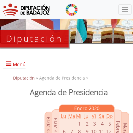
Menú
Diputación
Menú
Diputación
» Agenda de Presidencia »
Agenda de Presidencia
Presidencia
Diputados Delegados
Enero 2020
Grupos Políticos
Lu
Ma
Mi
Ju
Vi
Sá
Do
Junta de Gobierno
1
2
3
4
5
6
7
8
9
10
11
12