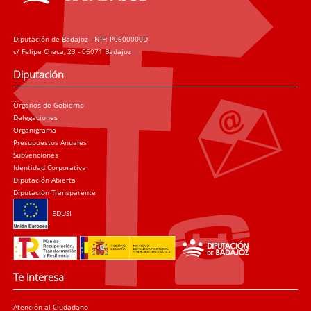
Diputación de Badajoz - NIF: P0600000D
c/ Felipe Checa, 23 - 06071 Badajoz
Diputación
Órganos de Gobierno
Delegaciones
Organigrama
Presupuestos Anuales
Subvenciones
Identidad Corporativa
Diputación Abierta
Diputación Transparente
EDUSI
Te interesa
Atención al Ciudadano