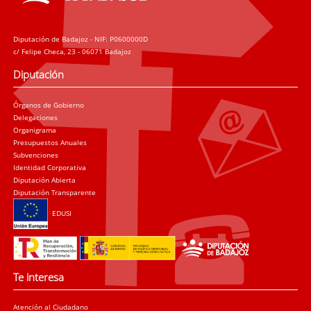
Diputación de Badajoz - NIF: P0600000D
c/ Felipe Checa, 23 - 06071 Badajoz
Diputación
Órganos de Gobierno
Delegaciones
Organigrama
Presupuestos Anuales
Subvenciones
Identidad Corporativa
Diputación Abierta
Diputación Transparente
EDUSI
Te interesa
Atención al Ciudadano