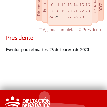
Diciembre 2019
Enero 2020
Marzo 2020
Abril 2020
Enlaces relacionados
10
11
12
13
14
15
16
Agenda de Presidencia
17
18
19
20
21
22
23
Plenos provinciales y Juntas de gobierno
24
25
26
27
28
29
Oficina de Proyectos Europeos
☐ Agenda completa
☒ Presidente
Presidente
Eventos para el martes, 25 de febrero de 2020