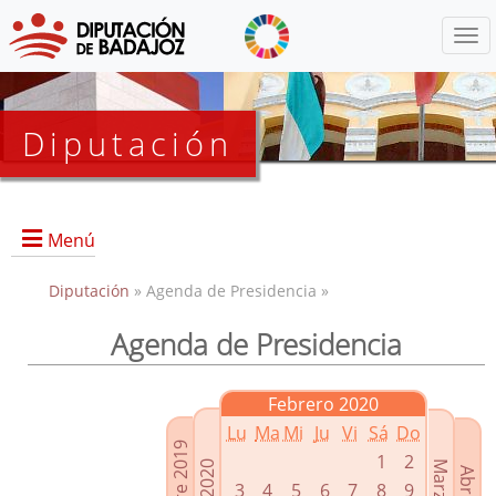
Menú
Diputación
Menú
Diputación
» Agenda de Presidencia »
Agenda de Presidencia
Presidencia
Diputados Delegados
Febrero 2020
Grupos Políticos
Lu
Ma
Mi
Ju
Vi
Sá
Do
Junta de Gobierno
1
2
3
4
5
6
7
8
9